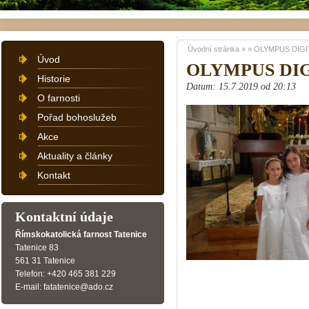
Úvodní stránka
»
»
OLYMPUS DIGI
Úvod
OLYMPUS DI
Historie
Datum: 15.7.2019 od 20:13
O farnosti
Pořad bohoslužeb
Akce
Aktuality a články
Kontakt
Kontaktní údaje
Římskokatolická farnost Tatenice
Tatenice 83
561 31 Tatenice
Telefon: +420 465 381 229
E-mail: fatatenice@ado.cz