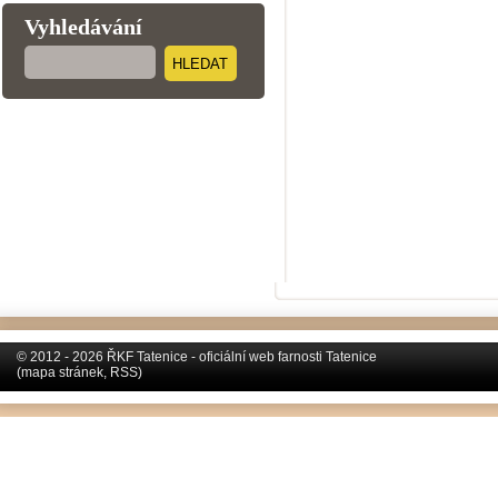
Vyhledávání
HLEDAT
© 2012 - 2026 ŘKF Tatenice - oficiální web farnosti Tatenice
(
mapa stránek
,
RSS
)