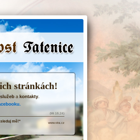
(Přejít
na
navigaci)
šich stránkách!
služeb
a
kontakty
.
acebooku.
(Mt 16,24)
ásleduj mě!“
www.vira.cz