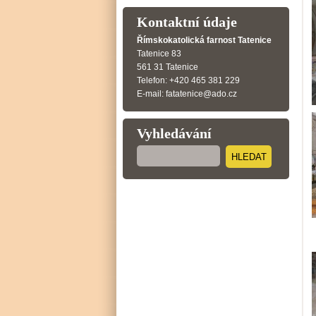
Kontaktní údaje
Římskokatolická farnost Tatenice
Tatenice 83
561 31 Tatenice
Telefon: +420 465 381 229
E-mail: fatatenice@ado.cz
Vyhledávání
HLEDAT