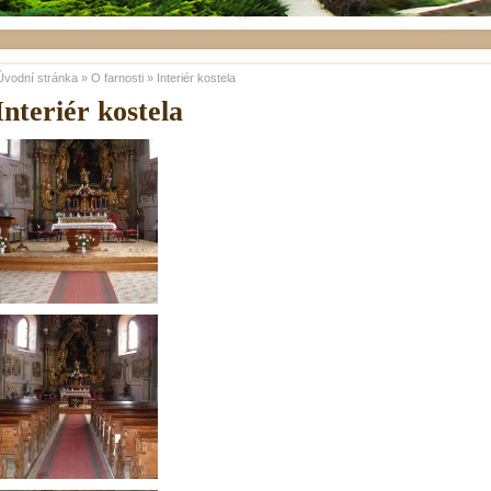
Úvodní stránka
»
O farnosti
»
Interiér kostela
Interiér kostela