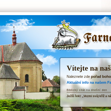
ŘKF Tatenice -
Úvodní stránka
Vítejte na na
Naleznete zde
pořad boho
Aktuální info na našem F
Biblický citát na dnešní den
Ježíš řekl: „Vezmi svůj kříž a n