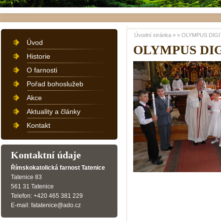
Úvodní stránka
»
»
OLYMPUS DIGI
Úvod
OLYMPUS DI
Historie
O farnosti
Pořad bohoslužeb
Akce
Aktuality a články
Kontakt
Kontaktní údaje
Římskokatolická farnost Tatenice
Tatenice 83
561 31 Tatenice
Telefon: +420 465 381 229
E-mail: fatatenice@ado.cz