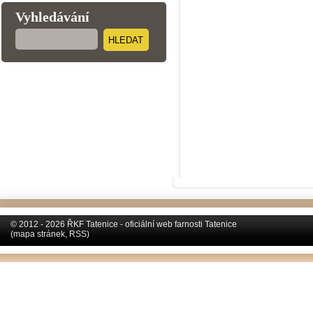
Vyhledávání
HLEDAT
© 2012 - 2026 ŘKF Tatenice - oficiální web farnosti Tatenice
(
mapa stránek
,
RSS
)