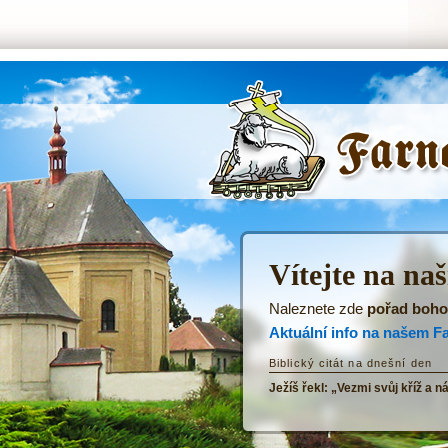
ŘKF Tatenice -
Úvodní stránka
Vítejte na na
Naleznete zde
pořad boho
Aktuální info na našem F
Biblický citát na dnešní den
Ježíš řekl: „Vezmi svůj kříž a n