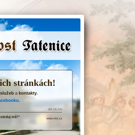
(Přejít
na
navigaci)
šich stránkách!
služeb
a
kontakty
.
acebooku.
(Mt 16,24)
ásleduj mě!“
www.vira.cz