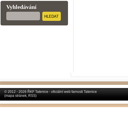
Vyhledávání
HLEDAT
© 2012 - 2026 ŘKF Tatenice - oficiální web farnosti Tatenice
(
mapa stránek
,
RSS
)