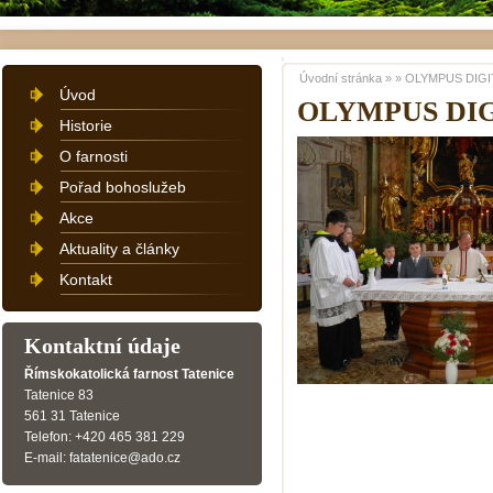
Úvodní stránka
»
»
OLYMPUS DIGI
Úvod
OLYMPUS DI
Historie
O farnosti
Pořad bohoslužeb
Akce
Aktuality a články
Kontakt
Kontaktní údaje
Římskokatolická farnost Tatenice
Tatenice 83
561 31 Tatenice
Telefon: +420 465 381 229
E-mail: fatatenice@ado.cz