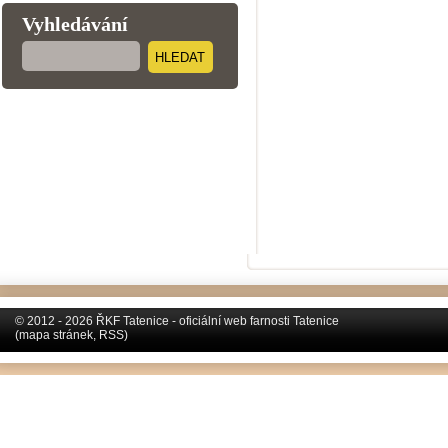
Vyhledávání
HLEDAT
© 2012 - 2026 ŘKF Tatenice - oficiální web farnosti Tatenice
(
mapa stránek
,
RSS
)