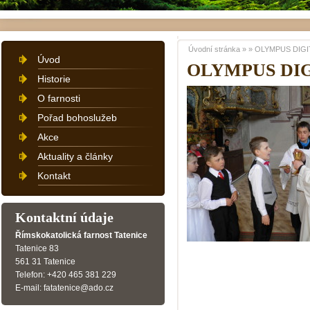
Úvodní stránka
»
»
OLYMPUS DIGI
Úvod
OLYMPUS DI
Historie
O farnosti
Pořad bohoslužeb
Akce
Aktuality a články
Kontakt
Kontaktní údaje
Římskokatolická farnost Tatenice
Tatenice 83
561 31 Tatenice
Telefon: +420 465 381 229
E-mail: fatatenice@ado.cz