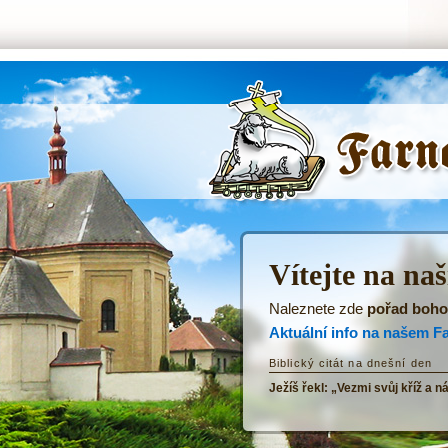
ŘKF Tatenice -
Úvodní stránka
Vítejte na na
Naleznete zde
pořad boho
Aktuální info na našem F
Biblický citát na dnešní den
Ježíš řekl: „Vezmi svůj kříž a n