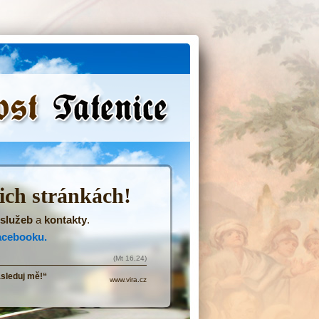
(Přejít
na
navigaci)
šich stránkách!
služeb
a
kontakty
.
acebooku.
(Mt 16,24)
ásleduj mě!“
www.vira.cz