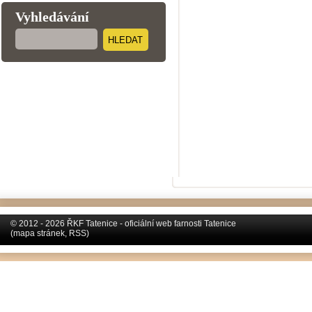
Vyhledávání
HLEDAT
© 2012 - 2026 ŘKF Tatenice - oficiální web farnosti Tatenice
(
mapa stránek
,
RSS
)