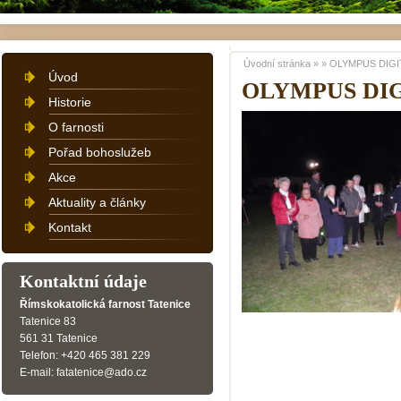
Úvodní stránka
»
»
OLYMPUS DIGI
Úvod
OLYMPUS DI
Historie
O farnosti
Pořad bohoslužeb
Akce
Aktuality a články
Kontakt
Kontaktní údaje
Římskokatolická farnost Tatenice
Tatenice 83
561 31 Tatenice
Telefon: +420 465 381 229
E-mail: fatatenice@ado.cz