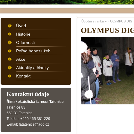
Úvodní stránka
»
»
OLYMPUS DIGI
Úvod
OLYMPUS DI
Historie
O farnosti
Pořad bohoslužeb
Akce
Aktuality a články
Kontakt
Kontaktní údaje
Římskokatolická farnost Tatenice
Tatenice 83
561 31 Tatenice
Telefon: +420 465 381 229
E-mail: fatatenice@ado.cz