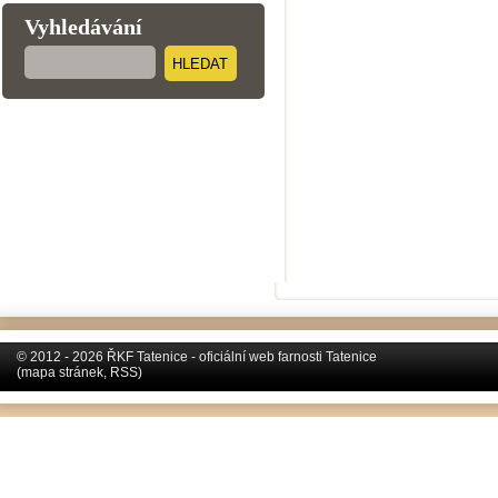
Vyhledávání
HLEDAT
© 2012 - 2026 ŘKF Tatenice - oficiální web farnosti Tatenice
(
mapa stránek
,
RSS
)