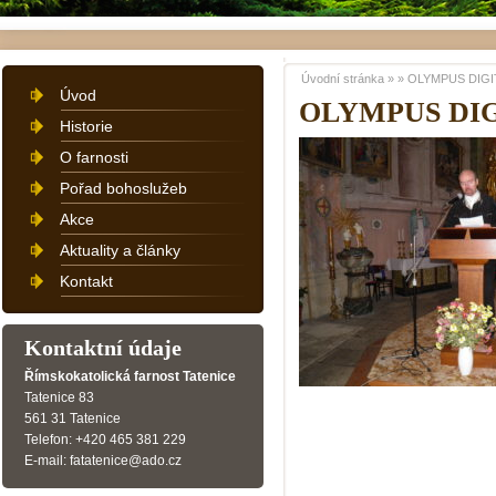
Úvodní stránka
»
»
OLYMPUS DIGI
Úvod
OLYMPUS DI
Historie
O farnosti
Pořad bohoslužeb
Akce
Aktuality a články
Kontakt
Kontaktní údaje
Římskokatolická farnost Tatenice
Tatenice 83
561 31 Tatenice
Telefon: +420 465 381 229
E-mail: fatatenice@ado.cz