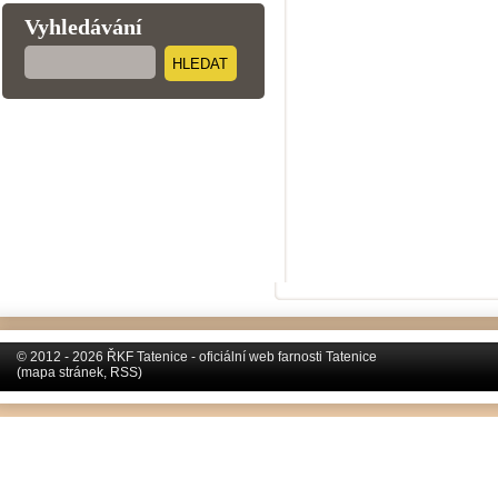
Vyhledávání
HLEDAT
© 2012 - 2026 ŘKF Tatenice - oficiální web farnosti Tatenice
(
mapa stránek
,
RSS
)