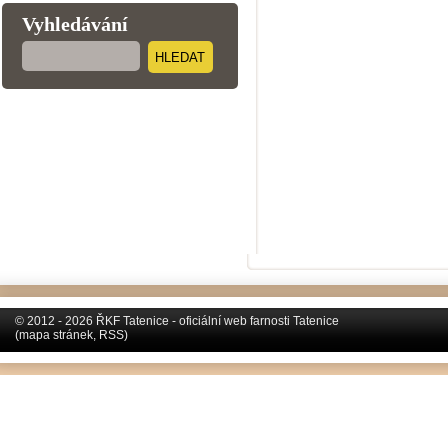
Vyhledávání
HLEDAT
© 2012 - 2026 ŘKF Tatenice - oficiální web farnosti Tatenice
(
mapa stránek
,
RSS
)