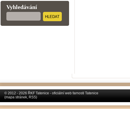
Vyhledávání
HLEDAT
© 2012 - 2026 ŘKF Tatenice - oficiální web farnosti Tatenice
(
mapa stránek
,
RSS
)