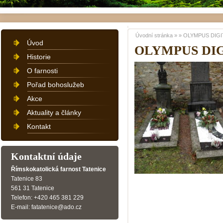
Úvodní stránka
»
»
OLYMPUS DIGI
Úvod
OLYMPUS DI
Historie
O farnosti
Pořad bohoslužeb
Akce
Aktuality a články
Kontakt
Kontaktní údaje
Římskokatolická farnost Tatenice
Tatenice 83
561 31 Tatenice
Telefon: +420 465 381 229
E-mail: fatatenice@ado.cz