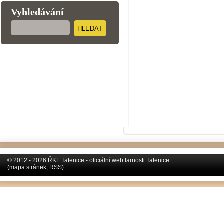
Vyhledávání
HLEDAT
© 2012 - 2026 ŘKF Tatenice - oficiální web farnosti Tatenice
(
mapa stránek
,
RSS
)