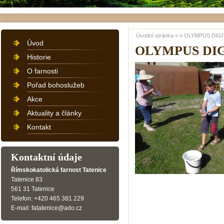
Úvodní stránka
»
»
OLYMPUS DIGI
Úvod
OLYMPUS DI
Historie
O farnosti
Pořad bohoslužeb
Akce
Aktuality a články
Kontakt
Kontaktní údaje
Římskokatolická farnost Tatenice
Tatenice 83
561 31 Tatenice
Telefon: +420 465 381 229
E-mail: fatatenice@ado.cz