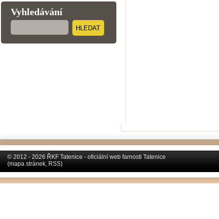
Vyhledávání
HLEDAT
© 2012 - 2026 ŘKF Tatenice - oficiální web farnosti Tatenice
(
mapa stránek
,
RSS
)