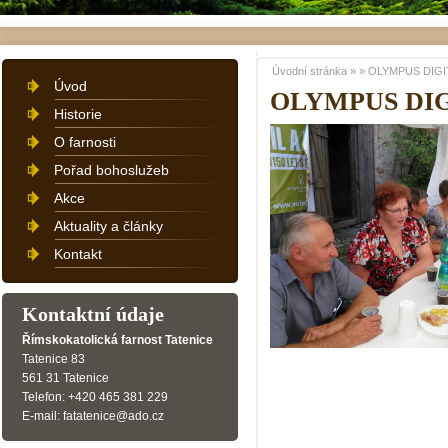
Úvodní stránka
»
»
OLYMPUS DIGI
Úvod
OLYMPUS DI
Historie
O farnosti
Pořad bohoslužeb
Akce
Aktuality a články
Kontakt
Kontaktní údaje
Římskokatolická farnost Tatenice
Tatenice 83
561 31 Tatenice
Telefon: +420 465 381 229
E-mail: fatatenice@ado.cz