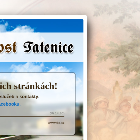
(Přejít
na
navigaci)
šich stránkách!
služeb
a
kontakty
.
acebooku.
(Mt 14,30)
www.vira.cz