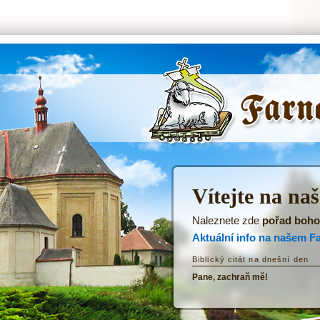
ŘKF Tatenice -
Úvodní stránka
Vítejte na na
Naleznete zde
pořad boho
Aktuální info na našem F
Biblický citát na dnešní den
Pane, zachraň mě!