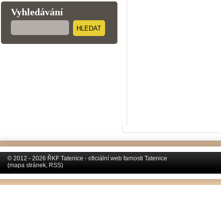
Vyhledávání
HLEDAT
© 2012 - 2026 ŘKF Tatenice - oficiální web farnosti Tatenice
(
mapa stránek
,
RSS
)