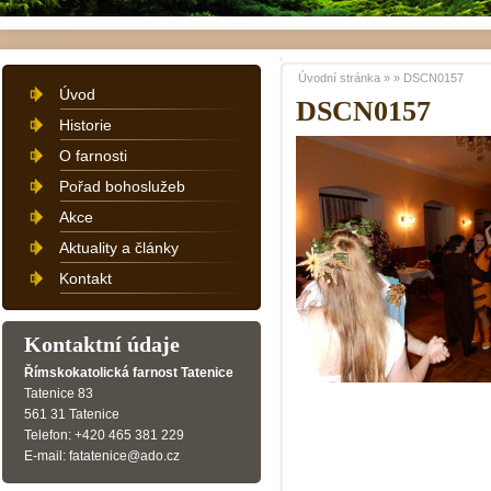
Úvodní stránka
»
»
DSCN0157
Úvod
DSCN0157
Historie
O farnosti
Pořad bohoslužeb
Akce
Aktuality a články
Kontakt
Kontaktní údaje
Římskokatolická farnost Tatenice
Tatenice 83
561 31 Tatenice
Telefon: +420 465 381 229
E-mail: fatatenice@ado.cz