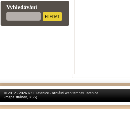
Vyhledávání
HLEDAT
© 2012 - 2026 ŘKF Tatenice - oficiální web farnosti Tatenice
(
mapa stránek
,
RSS
)