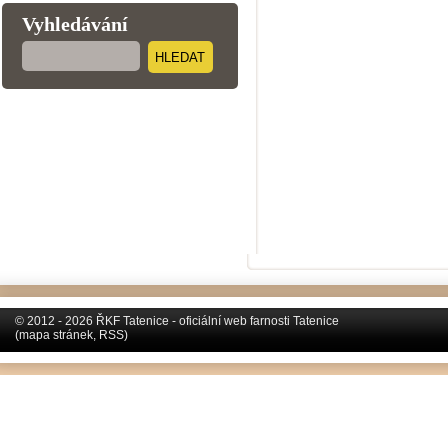
Vyhledávání
HLEDAT
© 2012 - 2026 ŘKF Tatenice - oficiální web farnosti Tatenice
(
mapa stránek
,
RSS
)