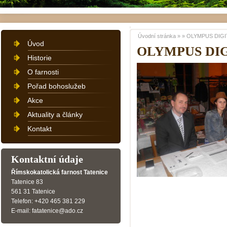
Úvodní stránka
»
»
OLYMPUS DIGI
Úvod
OLYMPUS DI
Historie
O farnosti
Pořad bohoslužeb
Akce
Aktuality a články
Kontakt
Kontaktní údaje
Římskokatolická farnost Tatenice
Tatenice 83
561 31 Tatenice
Telefon: +420 465 381 229
E-mail: fatatenice@ado.cz