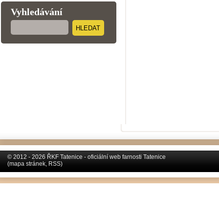
Vyhledávání
HLEDAT
© 2012 - 2026 ŘKF Tatenice - oficiální web farnosti Tatenice
(
mapa stránek
,
RSS
)