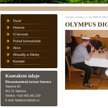
Úvodní stránka
»
»
OLYMPUS DIGI
Úvod
OLYMPUS DI
Historie
O farnosti
Pořad bohoslužeb
Akce
Aktuality a články
Kontakt
Kontaktní údaje
Římskokatolická farnost Tatenice
Tatenice 83
561 31 Tatenice
Telefon: +420 465 381 229
E-mail: fatatenice@ado.cz