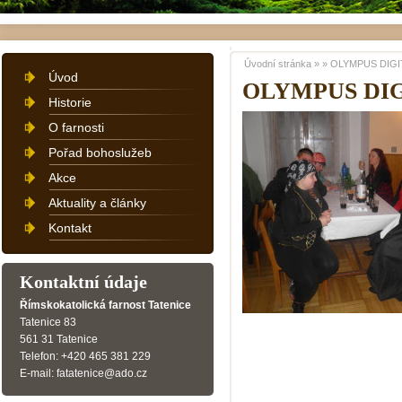
Úvodní stránka
»
»
OLYMPUS DIGI
Úvod
OLYMPUS DI
Historie
O farnosti
Pořad bohoslužeb
Akce
Aktuality a články
Kontakt
Kontaktní údaje
Římskokatolická farnost Tatenice
Tatenice 83
561 31 Tatenice
Telefon: +420 465 381 229
E-mail: fatatenice@ado.cz