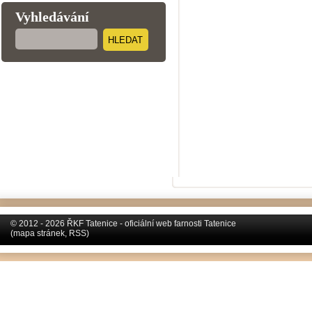
Vyhledávání
HLEDAT
© 2012 - 2026 ŘKF Tatenice - oficiální web farnosti Tatenice
(
mapa stránek
,
RSS
)