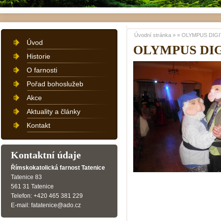
Úvodní stránka
»
»
OLYMPUS DIGI
Úvod
OLYMPUS DI
Historie
O farnosti
Pořad bohoslužeb
Akce
Aktuality a články
Kontakt
Kontaktní údaje
Římskokatolická farnost Tatenice
Tatenice 83
561 31 Tatenice
Telefon: +420 465 381 229
E-mail: fatatenice@ado.cz