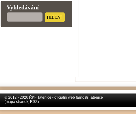
Vyhledávání
HLEDAT
© 2012 - 2026 ŘKF Tatenice - oficiální web farnosti Tatenice
(
mapa stránek
,
RSS
)