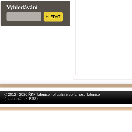
Vyhledávání
HLEDAT
© 2012 - 2026 ŘKF Tatenice - oficiální web farnosti Tatenice
(
mapa stránek
,
RSS
)