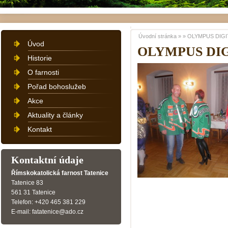
Úvodní stránka
»
»
OLYMPUS DIGI
Úvod
OLYMPUS DI
Historie
O farnosti
Pořad bohoslužeb
Akce
Aktuality a články
Kontakt
Kontaktní údaje
Římskokatolická farnost Tatenice
Tatenice 83
561 31 Tatenice
Telefon: +420 465 381 229
E-mail: fatatenice@ado.cz