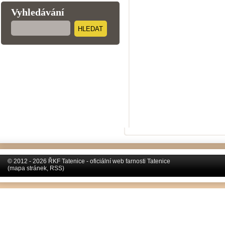
Vyhledávání
HLEDAT
© 2012 - 2026 ŘKF Tatenice - oficiální web farnosti Tatenice
(
mapa stránek
,
RSS
)