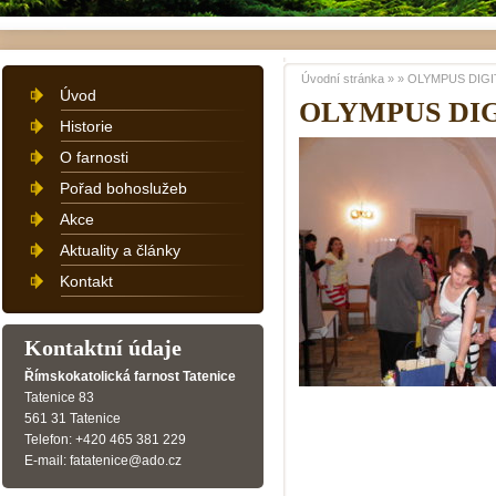
Úvodní stránka
»
»
OLYMPUS DIGI
Úvod
OLYMPUS DI
Historie
O farnosti
Pořad bohoslužeb
Akce
Aktuality a články
Kontakt
Kontaktní údaje
Římskokatolická farnost Tatenice
Tatenice 83
561 31 Tatenice
Telefon: +420 465 381 229
E-mail: fatatenice@ado.cz