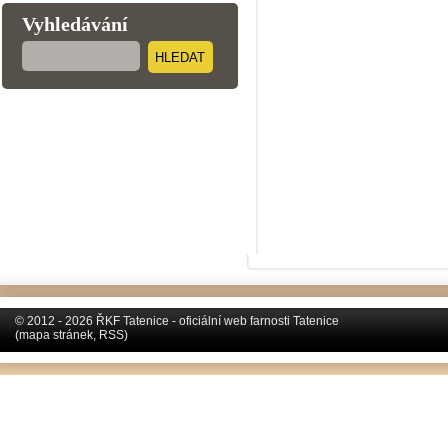
Vyhledávání
HLEDAT
© 2012 - 2026 ŘKF Tatenice - oficiální web farnosti Tatenice
(
mapa stránek
,
RSS
)