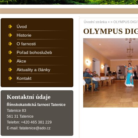
Úvodní stránka
»
»
OLYMPUS DIGI
Úvod
OLYMPUS DI
Historie
O farnosti
Pořad bohoslužeb
Akce
Aktuality a články
Kontakt
Kontaktní údaje
Římskokatolická farnost Tatenice
Tatenice 83
561 31 Tatenice
Telefon: +420 465 381 229
E-mail: fatatenice@ado.cz