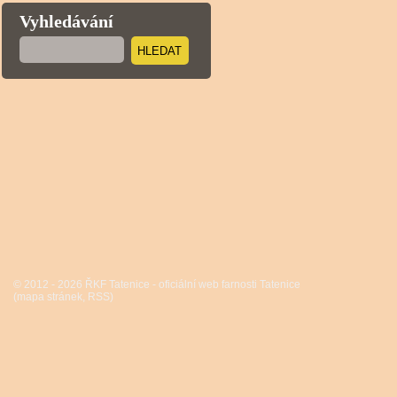
Vyhledávání
HLEDAT
© 2012 - 2026 ŘKF Tatenice - oficiální web farnosti Tatenice
(
mapa stránek
,
RSS
)