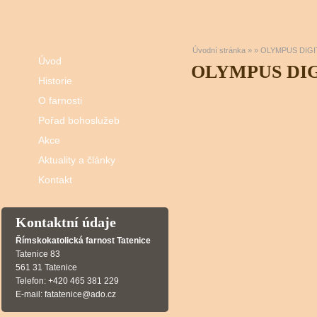
Úvodní stránka
»
»
OLYMPUS DIGI
Úvod
OLYMPUS DI
Historie
O farnosti
Pořad bohoslužeb
Akce
Aktuality a články
Kontakt
Kontaktní údaje
Římskokatolická farnost Tatenice
Tatenice 83
561 31 Tatenice
Telefon: +420 465 381 229
E-mail: fatatenice@ado.cz