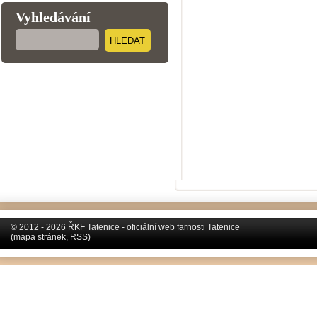
Vyhledávání
HLEDAT
© 2012 - 2026 ŘKF Tatenice - oficiální web farnosti Tatenice
(
mapa stránek
,
RSS
)