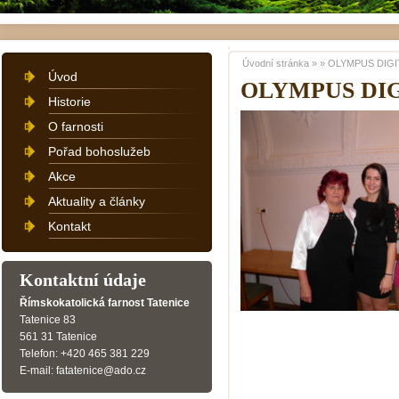
Úvodní stránka
»
»
OLYMPUS DIGI
Úvod
OLYMPUS DI
Historie
O farnosti
Pořad bohoslužeb
Akce
Aktuality a články
Kontakt
Kontaktní údaje
Římskokatolická farnost Tatenice
Tatenice 83
561 31 Tatenice
Telefon: +420 465 381 229
E-mail: fatatenice@ado.cz