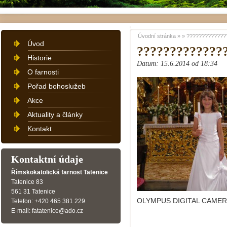
Úvodní stránka
»
»
?????????????
Úvod
?????????????
Historie
Datum: 15.6.2014 od 18:34
O farnosti
Pořad bohoslužeb
Akce
Aktuality a články
Kontakt
Kontaktní údaje
Římskokatolická farnost Tatenice
Tatenice 83
561 31 Tatenice
OLYMPUS DIGITAL CAME
Telefon: +420 465 381 229
E-mail: fatatenice@ado.cz