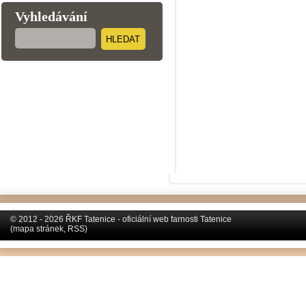
Vyhledávání
HLEDAT
© 2012 - 2026 ŘKF Tatenice - oficiální web farnosti Tatenice
(
mapa stránek
,
RSS
)