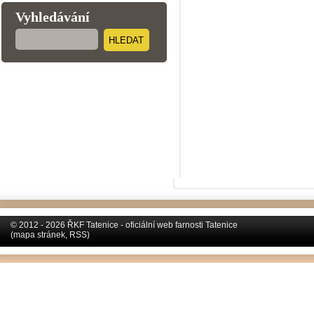
Vyhledávání
HLEDAT
© 2012 - 2026 ŘKF Tatenice - oficiální web farnosti Tatenice
(
mapa stránek
,
RSS
)