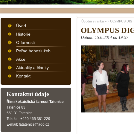
Úvodní stránka
»
»
OLYMPUS DIGI
Úvod
OLYMPUS DI
Historie
Datum: 15.6.2014 od 19:57
O farnosti
Pořad bohoslužeb
Akce
Aktuality a články
Kontakt
Kontaktní údaje
Římskokatolická farnost Tatenice
Tatenice 83
561 31 Tatenice
Telefon: +420 465 381 229
E-mail: fatatenice@ado.cz