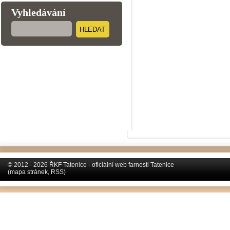
Vyhledávání
HLEDAT
© 2012 - 2026 ŘKF Tatenice - oficiální web farnosti Tatenice
(
mapa stránek
,
RSS
)