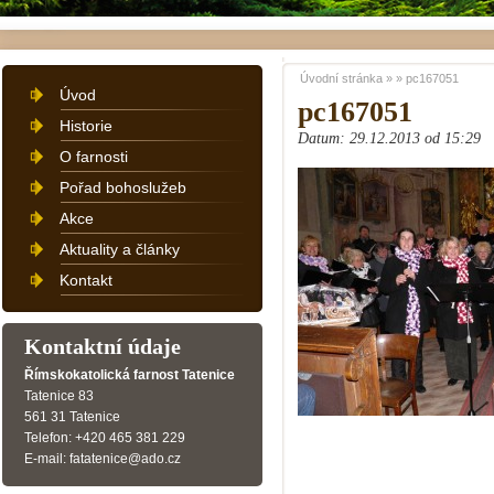
Úvodní stránka
»
»
pc167051
Úvod
pc167051
Historie
Datum: 29.12.2013 od 15:29
O farnosti
Pořad bohoslužeb
Akce
Aktuality a články
Kontakt
Kontaktní údaje
Římskokatolická farnost Tatenice
Tatenice 83
561 31 Tatenice
Telefon: +420 465 381 229
E-mail: fatatenice@ado.cz