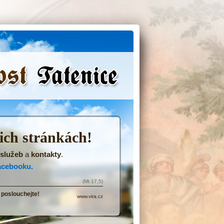
(Přejít
na
navigaci)
šich stránkách!
služeb
a
kontakty
.
acebooku.
(Mt 17,5)
 poslouchejte!
www.vira.cz