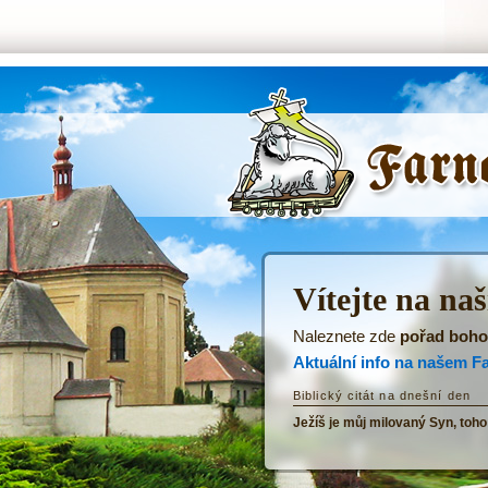
ŘKF Tatenice -
Úvodní stránka
Vítejte na na
Naleznete zde
pořad boho
Aktuální info na našem F
Biblický citát na dnešní den
Ježíš je můj milovaný Syn, toho