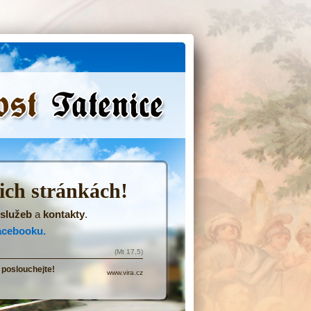
(Přejít
na
navigaci)
šich stránkách!
služeb
a
kontakty
.
acebooku.
(Mt 17,5)
 poslouchejte!
www.vira.cz