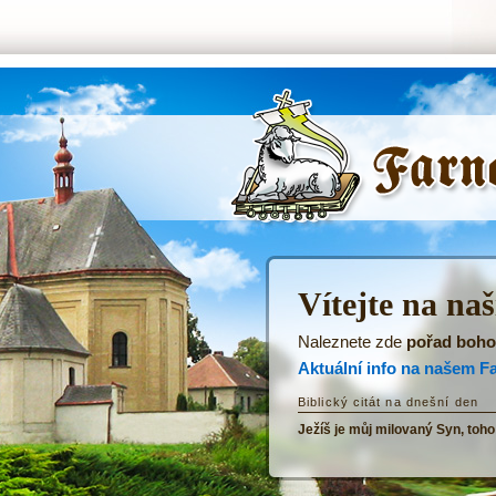
ŘKF Tatenice -
Úvodní stránka
Vítejte na na
Naleznete zde
pořad boho
Aktuální info na našem F
Biblický citát na dnešní den
Ježíš je můj milovaný Syn, toho