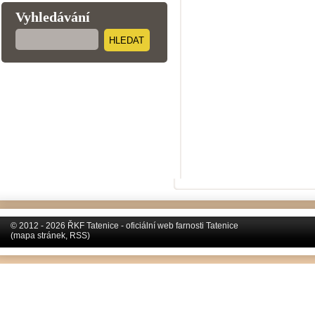
Vyhledávání
HLEDAT
© 2012 - 2026 ŘKF Tatenice - oficiální web farnosti Tatenice
(
mapa stránek
,
RSS
)