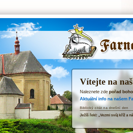
ŘKF Tatenice -
Úvodní stránka
Vítejte na na
Naleznete zde
pořad boho
Aktuální info na našem F
Biblický citát na dnešní den
Ježíš řekl: „Vezmi svůj kříž a n