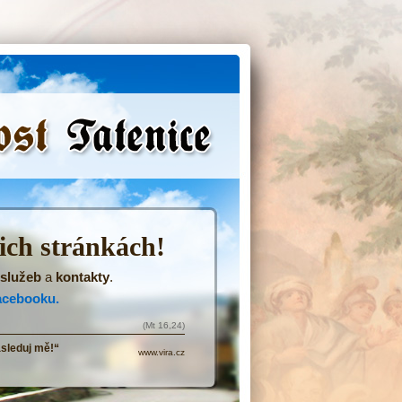
(Přejít
na
navigaci)
šich stránkách!
služeb
a
kontakty
.
acebooku.
(Mt 16,24)
ásleduj mě!“
www.vira.cz