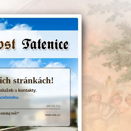
(Přejít
na
navigaci)
šich stránkách!
služeb
a
kontakty
.
acebooku.
(Mt 16,24)
ásleduj mě!“
www.vira.cz