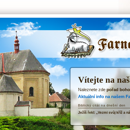
ŘKF Tatenice -
Úvodní stránka
Vítejte na na
Naleznete zde
pořad boho
Aktuální info na našem F
Biblický citát na dnešní den
Ježíš řekl: „Vezmi svůj kříž a n