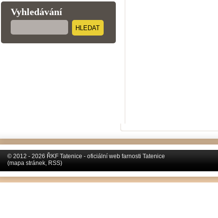
Vyhledávání
HLEDAT
© 2012 - 2026 ŘKF Tatenice - oficiální web farnosti Tatenice
(
mapa stránek
,
RSS
)