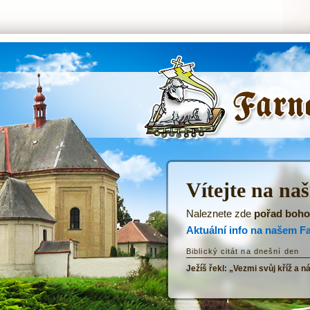
ŘKF Tatenice -
Úvodní stránka
Vítejte na na
Naleznete zde
pořad boho
Aktuální info na našem F
Biblický citát na dnešní den
Ježíš řekl: „Vezmi svůj kříž a n