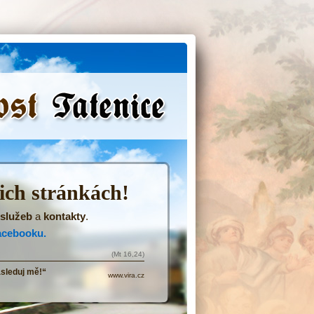
(Přejít
na
navigaci)
šich stránkách!
služeb
a
kontakty
.
acebooku.
(Mt 16,24)
ásleduj mě!“
www.vira.cz