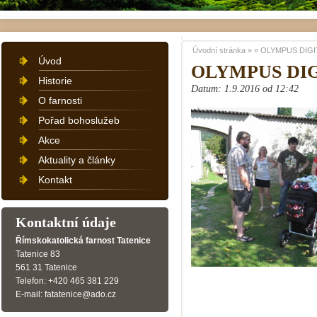
Úvodní stránka
»
»
OLYMPUS DIGI
Úvod
OLYMPUS DI
Historie
Datum: 1.9.2016 od 12:42
O farnosti
Pořad bohoslužeb
Akce
Aktuality a články
Kontakt
Kontaktní údaje
Římskokatolická farnost Tatenice
Tatenice 83
561 31 Tatenice
Telefon: +420 465 381 229
E-mail: fatatenice@ado.cz