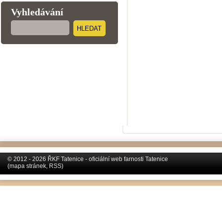
Vyhledávání
HLEDAT
© 2012 - 2026 ŘKF Tatenice - oficiální web farnosti Tatenice
(
mapa stránek
,
RSS
)