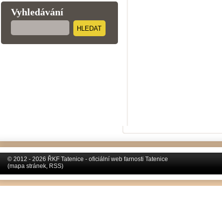
Vyhledávání
HLEDAT
© 2012 - 2026 ŘKF Tatenice - oficiální web farnosti Tatenice
(
mapa stránek
,
RSS
)