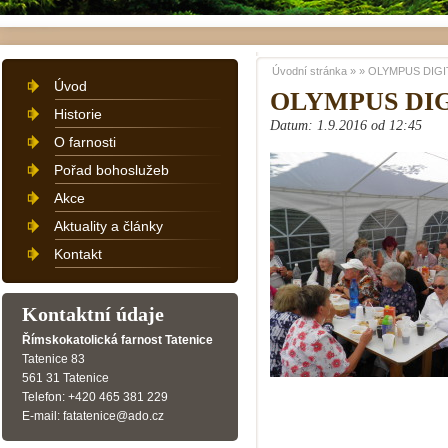
Úvodní stránka
»
»
OLYMPUS DIGI
Úvod
OLYMPUS DI
Historie
Datum: 1.9.2016 od 12:45
O farnosti
Pořad bohoslužeb
Akce
Aktuality a články
Kontakt
Kontaktní údaje
Římskokatolická farnost Tatenice
Tatenice 83
561 31 Tatenice
Telefon: +420 465 381 229
E-mail: fatatenice@ado.cz