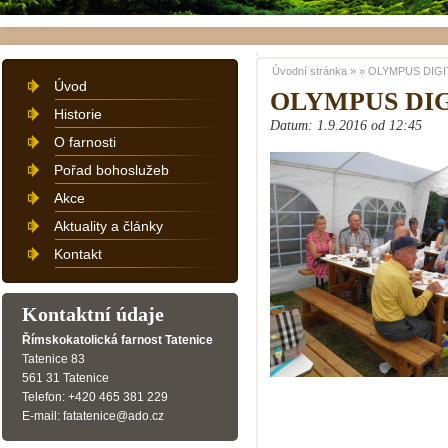
Úvodní stránka
»
»
OLYMPUS DIGI
Úvod
OLYMPUS DI
Historie
Datum: 1.9.2016 od 12:45
O farnosti
Pořad bohoslužeb
Akce
Aktuality a články
Kontakt
Kontaktní údaje
Římskokatolická farnost Tatenice
Tatenice 83
561 31 Tatenice
Telefon: +420 465 381 229
E-mail: fatatenice@ado.cz