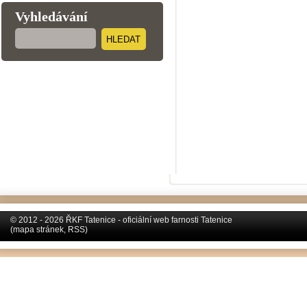
Vyhledávání
HLEDAT
© 2012 - 2026 ŘKF Tatenice - oficiální web farnosti Tatenice
(
mapa stránek
,
RSS
)