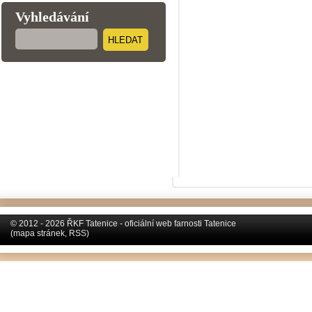
Vyhledávání
HLEDAT
© 2012 - 2026 ŘKF Tatenice - oficiální web farnosti Tatenice
(
mapa stránek
,
RSS
)