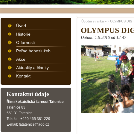
Úvodní stránka
»
»
OLYMPUS DIGI
Úvod
OLYMPUS DI
Historie
Datum: 1.9.2016 od 12:47
O farnosti
Pořad bohoslužeb
Akce
Aktuality a články
Kontakt
Kontaktní údaje
Římskokatolická farnost Tatenice
Tatenice 83
561 31 Tatenice
Telefon: +420 465 381 229
E-mail: fatatenice@ado.cz