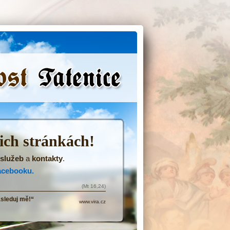
(Přejít
na
navigaci)
šich stránkách!
služeb
a
kontakty
.
acebooku.
(Mt 16,24)
ásleduj mě!“
www.vira.cz