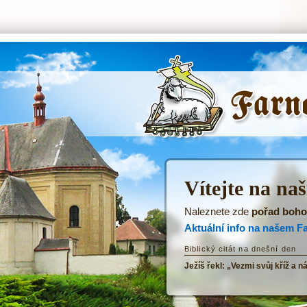
ŘKF Tatenice -
Úvodní stránka
Vítejte na na
Naleznete zde
pořad boho
Aktuální info na našem F
Biblický citát na dnešní den
Ježíš řekl: „Vezmi svůj kříž a n