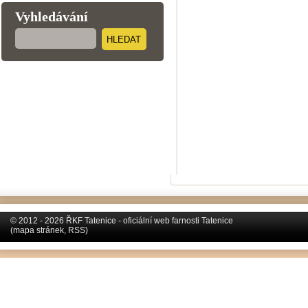
Vyhledávání
HLEDAT
© 2012 - 2026 ŘKF Tatenice - oficiální web farnosti Tatenice
(
mapa stránek
,
RSS
)