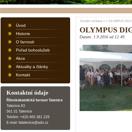
Úvodní stránka
»
»
OLYMPUS DIGI
Úvod
OLYMPUS DI
Historie
Datum: 1.9.2016 od 12:49
O farnosti
Pořad bohoslužeb
Akce
Aktuality a články
Kontakt
Kontaktní údaje
Římskokatolická farnost Tatenice
Tatenice 83
561 31 Tatenice
Telefon: +420 465 381 229
E-mail: fatatenice@ado.cz