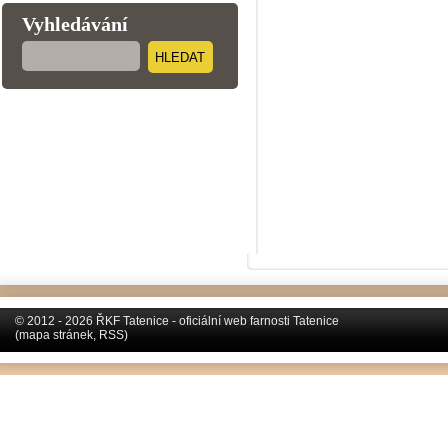
Vyhledávání
HLEDAT
© 2012 - 2026 ŘKF Tatenice - oficiální web farnosti Tatenice
(
mapa stránek
,
RSS
)