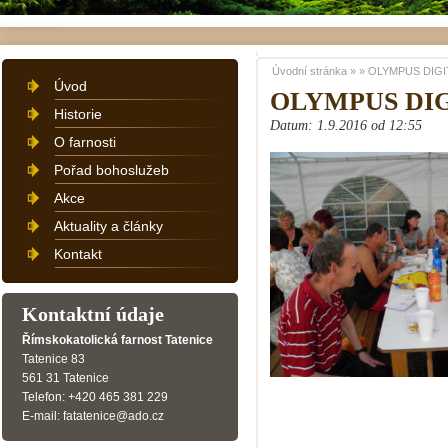
Úvodní stránka
»
»
OLYMPUS DIGI
Úvod
OLYMPUS DI
Historie
Datum: 1.9.2016 od 12:55
O farnosti
Pořad bohoslužeb
Akce
Aktuality a články
Kontakt
Kontaktní údaje
Římskokatolická farnost Tatenice
Tatenice 83
561 31 Tatenice
Telefon: +420 465 381 229
E-mail: fatatenice@ado.cz