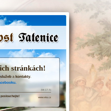
(Přejít
na
navigaci)
šich stránkách!
služeb
a
kontakty
.
acebooku.
(Mt 17,5)
 poslouchejte!
www.vira.cz