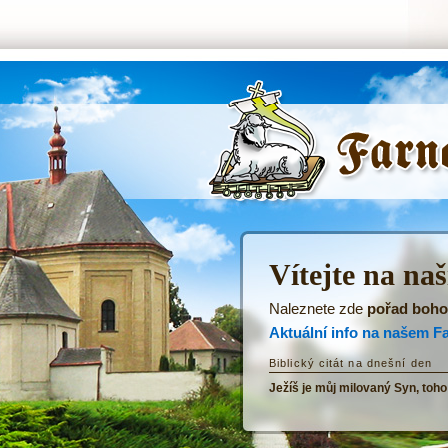
ŘKF Tatenice -
Úvodní stránka
Vítejte na na
Naleznete zde
pořad boho
Aktuální info na našem F
Biblický citát na dnešní den
Ježíš je můj milovaný Syn, toho