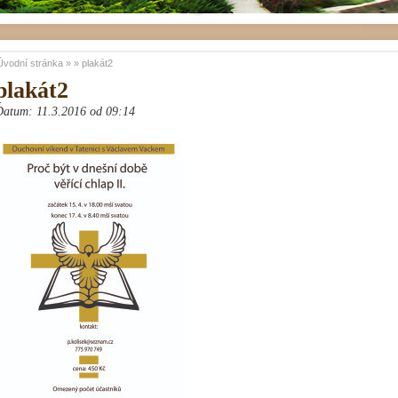
Úvodní stránka
»
»
plakát2
plakát2
Datum: 11.3.2016 od 09:14