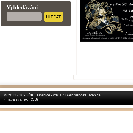
Vyhledávání
HLEDAT
© 2012 - 2026 ŘKF Tatenice - oficiální web farnosti Tatenice
(
mapa stránek
,
RSS
)