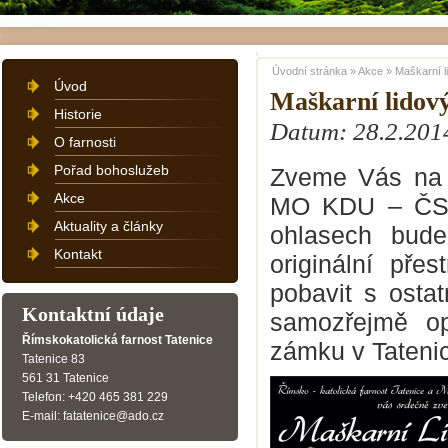
Úvodní stránka
»
Akce
»
Maškarní l
Úvod
Maškarní lidový
Historie
Datum: 28.2.201
O farnosti
Pořad bohoslužeb
Zveme Vás na L
Akce
MO KDU – ČSL 
Aktuality a články
ohlasech bud
Kontakt
originální pře
pobavit s osta
Kontaktní údaje
samozřejmě o
Římskokatolická farnost Tatenice
zámku v Tatenic
Tatenice 83
561 31 Tatenice
Telefon: +420 465 381 229
E-mail: fatatenice@ado.cz