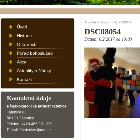
Úvodní stránka
»
»
DSC08054
Úvod
DSC08054
Historie
Datum: 6.2.2017 od 19:09
O farnosti
Pořad bohoslužeb
Akce
Aktuality a články
Kontakt
Kontaktní údaje
Římskokatolická farnost Tatenice
Tatenice 83
561 31 Tatenice
Telefon: +420 465 381 229
E-mail: fatatenice@ado.cz