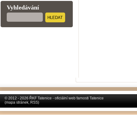
Vyhledávání
HLEDAT
© 2012 - 2026 ŘKF Tatenice - oficiální web farnosti Tatenice
(
mapa stránek
,
RSS
)