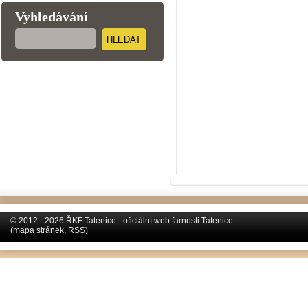
Vyhledávání
HLEDAT
© 2012 - 2026 ŘKF Tatenice - oficiální web farnosti Tatenice
(
mapa stránek
,
RSS
)