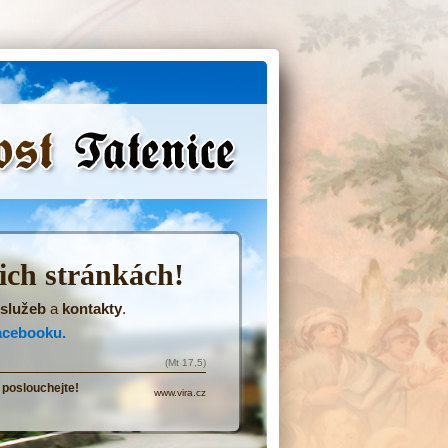
(Přejít
na
navigaci)
šich stránkách!
služeb
a
kontakty
.
acebooku.
(Mt 17,5)
 poslouchejte!
www.vira.cz