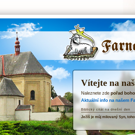
ŘKF Tatenice -
Úvodní stránka
Vítejte na na
Naleznete zde
pořad boho
Aktuální info na našem F
Biblický citát na dnešní den
Ježíš je můj milovaný Syn, toho