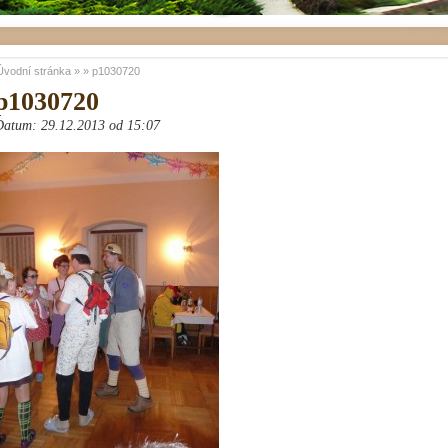
Úvodní stránka
»
»
p1030720
p1030720
Datum: 29.12.2013 od 15:07