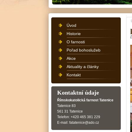
Úvod
Historie
O farnosti
Pořad bohoslužeb
Akce
Aktuality a články
Kontakt
Kontaktní údaje
Římskokatolická farnost Tatenice
Tatenice 83
561 31 Tatenice
Telefon: +420 465 381 229
E-mail: fatatenice@ado.cz