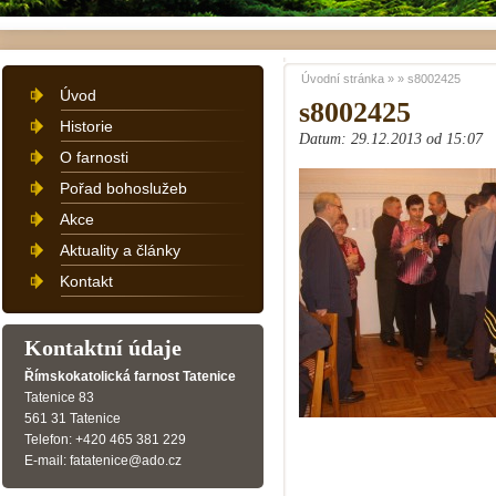
Úvodní stránka
»
»
s8002425
Úvod
s8002425
Historie
Datum: 29.12.2013 od 15:07
O farnosti
Pořad bohoslužeb
Akce
Aktuality a články
Kontakt
Kontaktní údaje
Římskokatolická farnost Tatenice
Tatenice 83
561 31 Tatenice
Telefon: +420 465 381 229
E-mail: fatatenice@ado.cz