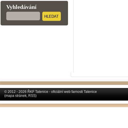
Vyhledávání
HLEDAT
© 2012 - 2026 ŘKF Tatenice - oficiální web farnosti Tatenice
(
mapa stránek
,
RSS
)