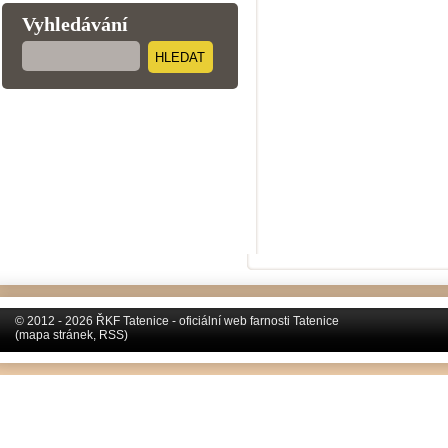
Vyhledávání
HLEDAT
© 2012 - 2026 ŘKF Tatenice - oficiální web farnosti Tatenice
(
mapa stránek
,
RSS
)