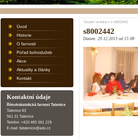
Úvodní stránka
»
»
s8002442
Úvod
s8002442
Historie
Datum: 29.12.2013 od 15:08
O farnosti
Pořad bohoslužeb
Akce
Aktuality a články
Kontakt
Kontaktní údaje
Římskokatolická farnost Tatenice
Tatenice 83
561 31 Tatenice
Telefon: +420 465 381 229
E-mail: fatatenice@ado.cz